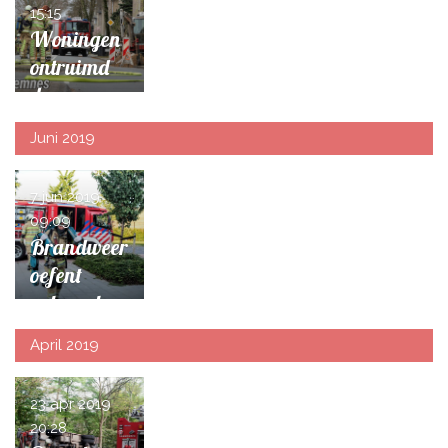
15:15
Woningen
ontruimd
door
gaslekkage
Juni 2019
Baarn
7 jun 2019
09:09
Brandweer
oefent
gebouwbra
nd in school
April 2019
Baarn
23 apr 2019
20:28