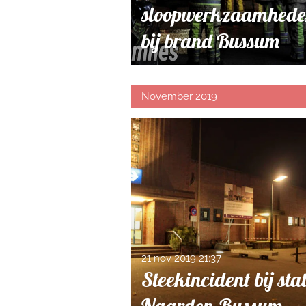
sloopwerkzaamhede
bij brand Bussum
November 2019
21 nov 2019
21:37
Steekincident bij sta
Naarden-Bussum