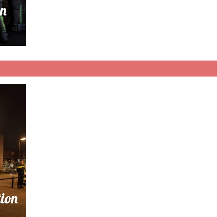
n
tion