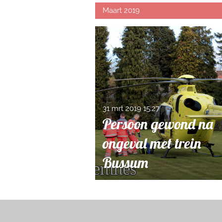
Maart 2019
31 mrt 2019
15:27
Persoon gewond na
ongeval met trein
Bussum