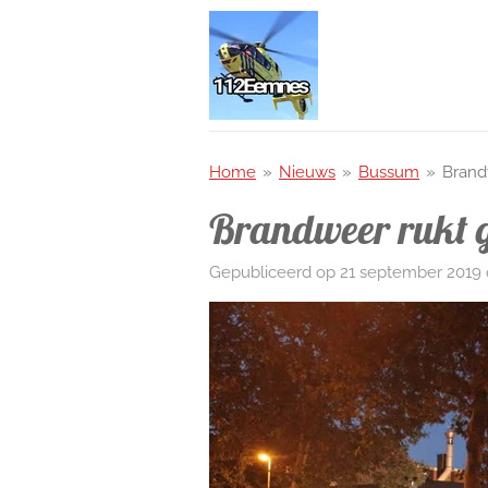
Ga
direct
naar
de
hoofdinhoud
Home
»
Nieuws
»
Bussum
»
Brand
Brandweer rukt g
Gepubliceerd op 21 september 2019 