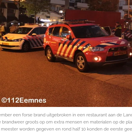
mber een forse brand uitgebroken in een restaurant aan de Land
 de brandweer groots op om extra mensen en materialen op de pla
d meester worden gegeven en rond half 10 konden de eerste g