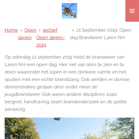
Ga
direct
naar
de
Home
»
Open
»
archief
»
21 September 2019, Open
hoofdinhoud
dagen
Open dagen-
dag Brandweer Laren NH
2019
Op zaterdag 21 september 2019 hield de brandweer van
Laren NH een open dag. Hier viel van alles te zien en te
doen waaronder het lopen in een donkere ruimte en het
spuiten met een echte brandslang. Ook werden er diverse
demonstraties gedaan door onder meer de
jeugdbrandweer. Ook waren andere disciplines zoals
bergnet, handhaving, team brandonderzoek en de politie
aanwezig.