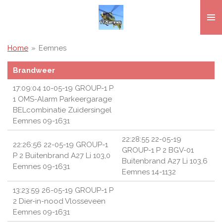
Ga
direct
naar
de
Home
»
Eemnes
hoofdinhoud
Brandweer
17:09:04 10-05-19 GROUP-1 P
1 OMS-Alarm Parkeergarage
BELcombinatie Zuidersingel
Eemnes 09-1631
22:28:55 22-05-19
22:26:56 22-05-19 GROUP-1
GROUP-1 P 2 BGV-01
P 2 Buitenbrand A27 Li 103,0
Buitenbrand A27 Li 103,6
Eemnes 09-1631
Eemnes 14-1132
13:23:59 26-05-19 GROUP-1 P
2 Dier-in-nood Vlosseveen
Eemnes 09-1631