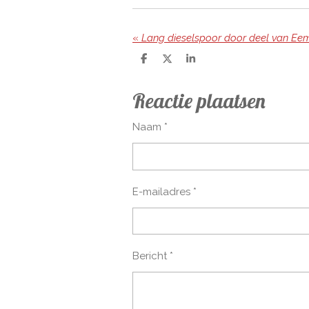
«
Lang dieselspoor door deel van Ee
D
D
S
e
e
h
l
e
a
Reactie plaatsen
e
l
r
n
e
Naam *
E-mailadres *
Bericht *