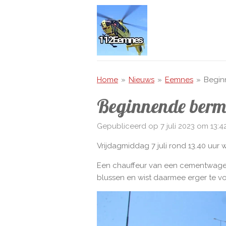
Ga
direct
naar
de
hoofdinhoud
Home
»
Nieuws
»
Eemnes
»
Begin
Beginnende berm
Gepubliceerd op 7 juli 2023 om 13:4
Vrijdagmiddag 7 juli rond 13.40 uur
Een chauffeur van een cementwagen 
blussen en wist daarmee erger te vo