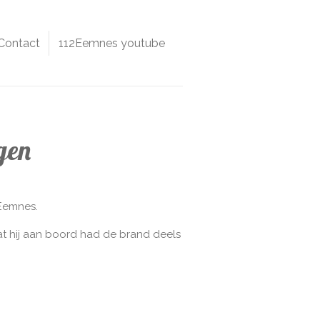
Contact
112Eemnes youtube
gen
 Eemnes.
t hij aan boord had de brand deels
.