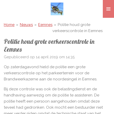
Ga
direct
naar
de
Home
»
Nieuws
»
Eemnes
»
Politie houd grote
hoofdinhoud
verkeerscontrole in Eemnes
Politie houd grote verkeerscontrole in
Eemnes
Gepubliceerd op 14 april 2019 om 14:35
Op zaterdagavond hield de politie een grote
verkeerscontrole op het parkeerterrein voor de
Brandweerkazerne aan de noordesingel in Eemnes.
Bij deze controle was ook de belastingdienst en de
handhaving aanwezig om de politie te assisteren. De
politie heeft een persoon aangehouden omdat deze
teveel had gedronken. Ook mocht een bestuurder niet
meer verder rijden omdat de technische staat van het