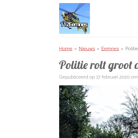
Ga
direct
naar
de
hoofdinhoud
Home
»
Nieuws
»
Eemnes
»
Politi
Politie rolt groo
Gepubliceerd op 17 februari 2020 om