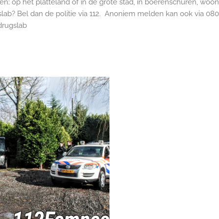
n; op het platteland of in de grote stad, in boerenschuren, woo
ab? Bel dan de politie via 112. Anoniem melden kan ook via 080
drugslab