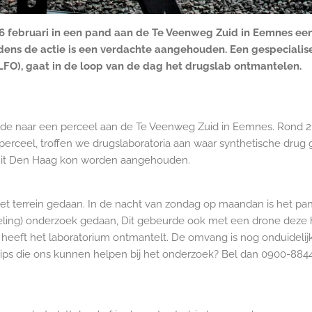
16 februari in een pand aan de Te Veenweg Zuid in Eemnes ee
jdens de actie is een verdachte aangehouden. Een gespecialis
(LFO), gaat in de loop van de dag het drugslab ontmantelen.
dde naar een perceel aan de Te Veenweg Zuid in Eemnes. Rond 21.0
perceel, troffen we drugslaboratoria aan waar synthetische dru
 uit Den Haag kon worden aangehouden.
het terrein gedaan. In de nacht van zondag op maandan is het p
nteling) onderzoek gedaan, Dit gebeurde ook met een drone deze 
FO heeft het laboratorium ontmantelt. De omvang is nog onduidelij
f tips die ons kunnen helpen bij het onderzoek? Bel dan 0900-88