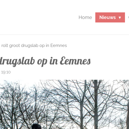
Home
Nieuws
e rolt groot drugslab op in Eemnes
t drugslab op in Eemnes
 19:10