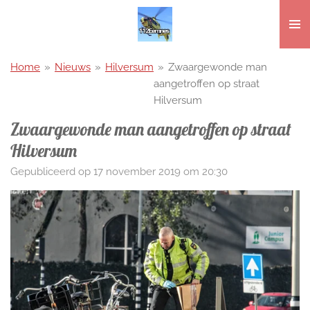
Ga
direct
naar
de
Home
»
Nieuws
»
Hilversum
»
Zwaargewonde man
hoofdinhoud
aangetroffen op straat
Hilversum
Zwaargewonde man aangetroffen op straat
Hilversum
Gepubliceerd op 17 november 2019 om 20:30