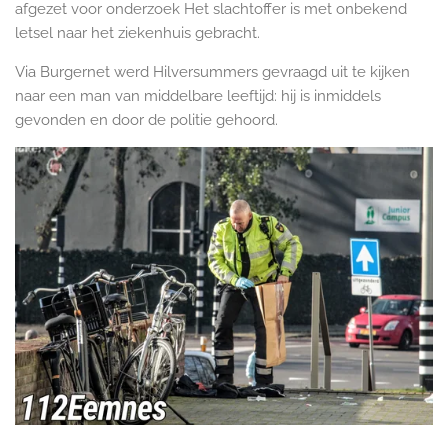
afgezet voor onderzoek Het slachtoffer is met onbekend
letsel naar het ziekenhuis gebracht.
Via Burgernet werd Hilversummers gevraagd uit te kijken
naar een man van middelbare leeftijd: hij is inmiddels
gevonden en door de politie gehoord.