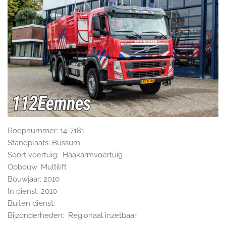
Roepnummer: 14-7181
Standplaats: Bussum
Soort voertuig: Haakarmvoertuig
Opbouw: Multilift
Bouwjaar: 2010
In dienst: 2010
Buiten dienst:
Bijzonderheden: Regionaal inzetbaar