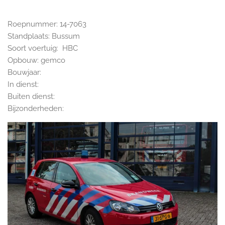
Roepnummer: 14-7063
Standplaats: Bussum
Soort voertuig: HBC
Opbouw: gemco
Bouwjaar:
In dienst:
Buiten dienst:
Bijzonderheden: