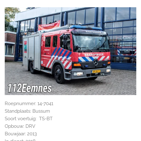
Roepnummer: 14-7041
Standplaats: Bussum
Soort voertuig: TS-BT
Opbouw: DRV
Bouwjaar: 2013