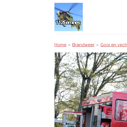
Ga
direct
naar
de
hoofdinhoud
Home
»
Brandweer
»
Gooi en vech