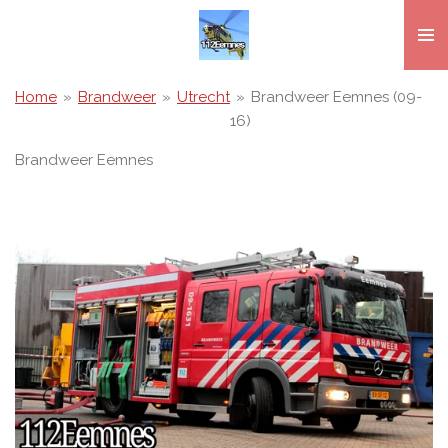
Ga
direct
naar
de
Home
»
Brandweer
»
Utrecht
»
Brandweer Eemnes (09-
hoofdinhoud
16)
Brandweer Eemnes