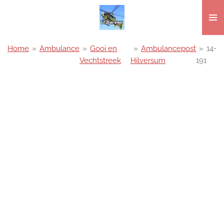
Ga
direct
naar
de
Home
»
Ambulance
»
Gooi en
»
Ambulancepost
»
14-
hoofdinhoud
Vechtstreek
Hilversum
191